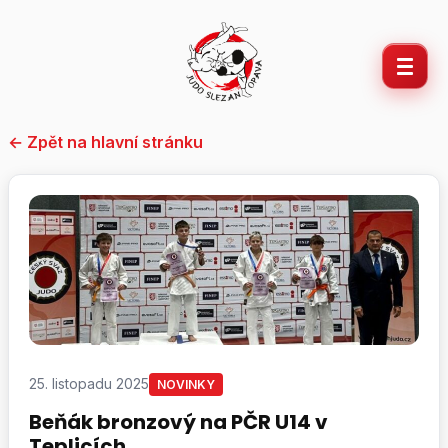
Přeskočit
na
obsah
← Zpět na hlavní stránku
25. listopadu 2025
NOVINKY
Beňák bronzový na PČR U14 v
Teplicích.