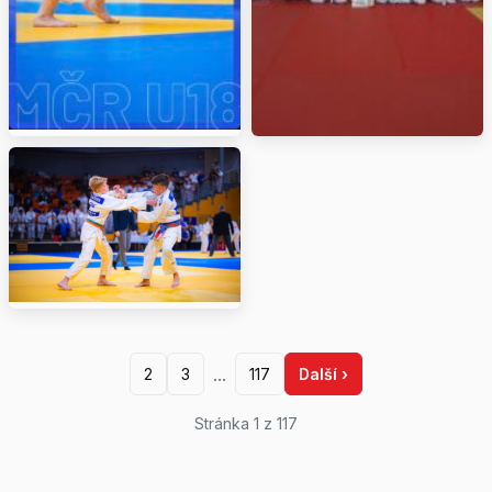
...
2
3
117
Další ›
Stránka 1 z 117