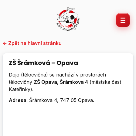
Přeskočit
na
obsah
← Zpět na hlavní stránku
ZŠ Šrámková – Opava
Dojo (tělocvična) se nachází v prostorách
tělocvičny
ZŠ Opava, Šrámkova 4
(městská část
Kateřinky).
Adresa:
Šrámkova 4, 747 05 Opava.