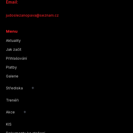
Email:
judoslezanopava@seznam.cz
Menu
Aktuality
Jak začít
Přihlašování
Platby
Galerie
+
Střediska
Trenéři
+
Akce
KIS