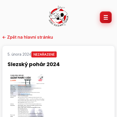
Přeskočit
na
obsah
← Zpět na hlavní stránku
5. února 2024
NEZAŘAZENÉ
Slezský pohár 2024