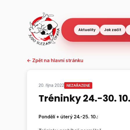
Přeskočit
na
obsah
Aktuality
Jak začít
← Zpět na hlavní stránku
20. října 2022
NEZAŘAZENÉ
Tréninky 24.-30. 10
Pondělí + úterý 24.-25. 10.: