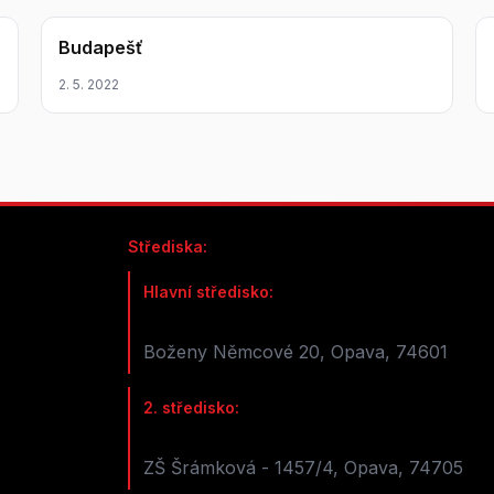
Budapešť
2. 5. 2022
Střediska:
Hlavní středisko:
Boženy Němcové 20, Opava, 74601
2. středisko:
ZŠ Šrámková - 1457/4, Opava, 74705