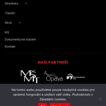
+
Střediska
Trenéři
+
Akce
KIS
Dokumenty ke stažení
Kontakt
NAŠI PARTNEŘI
Na tomto webu používáme pouze nezbytné cookies pro
správné fungování a uložení vaší volby. Podrobnosti v
© 2025
www.judoslezanopava.cz
- Judo Slezan Opava
Zásadách cookies.
Tvorba a správa webových stránek
FUTURO