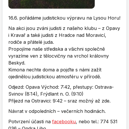
16.6. pořádáme judistickou výpravu na Lysou Horu!
Na akci jsou zváni judisti z našeho klubu – z Opavy
i Kravař a také judisti z Hradce nad Moravicí,
rodiče a přátelé juda.
Propojíme naše střediska a všichni společně
vyrazíme ven z tělocvičny na vrchol královny
Beskyd.
Kimona nechte doma a pojďte s námi zažít
ojedinělou judistickou atmosféru v přírodě.
Odjezd: Opava Východ: 7:42, přestupy: Ostrava-
Svinov (8:14), Frýdlant n. O. (9:10)
Příjezd na Ostravici: 9:42 – sraz možný až zde.
Návrat v odpoledních – večerních hodinách.
Potvrzení účasti na
facebooku
, nebo tel.: 774 531
036 – Ondra Libo.