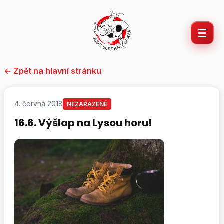
Přeskočit
na
obsah
← Zpět na hlavní stránku
4. června 2018
NEZAŘAZENÉ
16.6. Výšlap na Lysou horu!