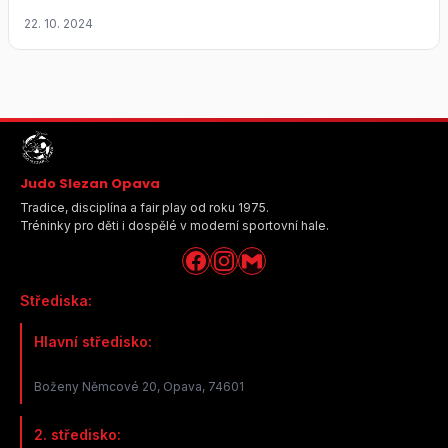
22. 10. 2024
Judo Slezan Opava
Tradice, disciplína a fair play od roku 1975.
Tréninky pro děti i dospělé v moderní sportovní hale.
Střediska:
Hlavní středisko:
Boženy Němcové 20, Opava, 74601
2. středisko: